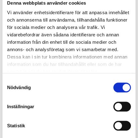
Denna webbplats använder cookies
Semestern är till ända och nu är vi tillbaka med full
Vi använder enhetsidentifierare för att anpassa innehållet
bemanning på vårt kontor i Alingsås. Vi är såklart redo
och annonserna till användarna, tillhandahålla funktioner
att hjälpa både…
för sociala medier och analysera vår trafik. Vi
vidarebefordrar även sådana identifierare och annan
Les mer
information från din enhet till de sociala medier och
annons- och analysföretag som vi samarbetar med.
Dessa kan i sin tur kombinera informationen med annan
information som du har tillhandahållit eller som de har
mai 22, 2025
samlat in när du har använt deras tjänster.
Velkommen til Bransjedagen for
Samtyckesval
betongprodusenter – 19. august!
Nödvändig
19. august inviterer vi til en inspirerende bransjedag
for betongprodusenter! I løpet av dagen vil du være
Inställningar
med på spennende foredrag fra blant andre…
Statistik
Les mer