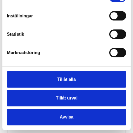
vVD og Hovedrevisor
fredrik.larsson@a3cert.com
Inställningar
Statistik
Marknadsföring
Tillåt alla
Tillåt urval
Kerstin Larsson
Kontorsjef og Hovedrevisor
Avvisa
kerstin.larsson@a3cert.com