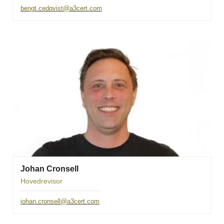
bengt.cedqvist@a3cert.com
Johan Cronsell
Hovedrevisor
johan.cronsell@a3cert.com