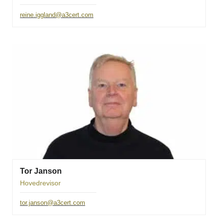
reine.iggland@a3cert.com
Tor Janson
Hovedrevisor
tor.janson@a3cert.com