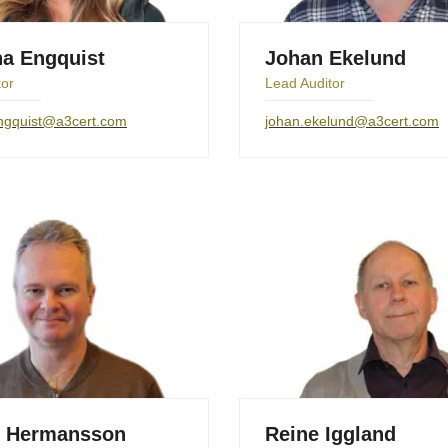
na Engquist
Johan Ekelund
tor
Lead Auditor
engquist@a3cert.com
johan.ekelund@a3cert.com
n Hermansson
Reine Iggland