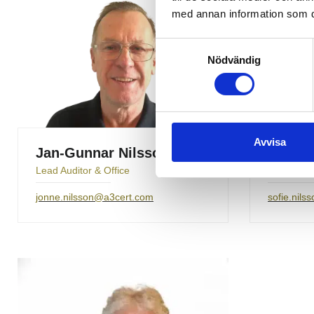
med annan information som du 
Samtyckesval
Nödvändig
Avvisa
Jan-Gunnar Nilsson
Sofie 
Lead Auditor & Office
Lead Audi
jonne.nilsson@a3cert.com
sofie.nil