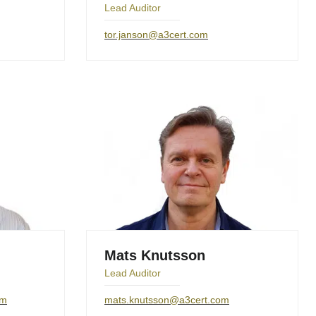
Lead Auditor
tor.janson@a3cert.com
Mats Knutsson
Lead Auditor
om
mats.knutsson@a3cert.com