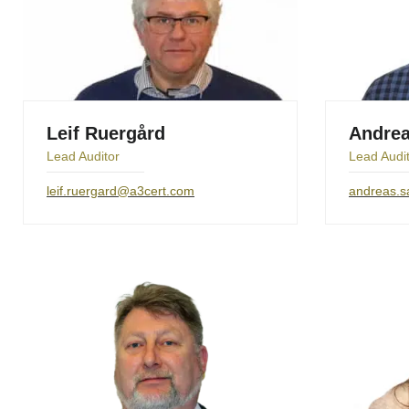
Leif Ruergård
Andre
Lead Auditor
Lead Audi
leif.ruergard@a3cert.com
andreas.