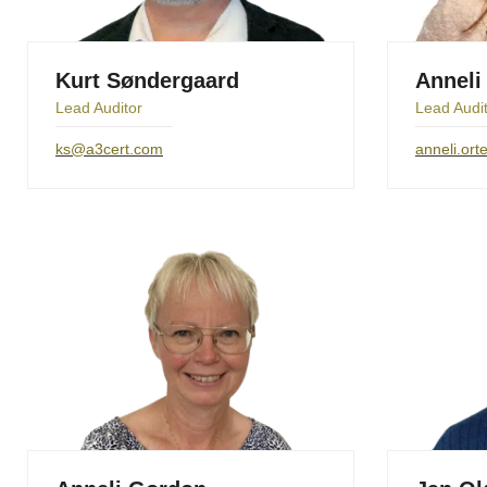
Kurt Søndergaard
Anneli
Lead Auditor
Lead Audi
ks@a3cert.com
anneli.or