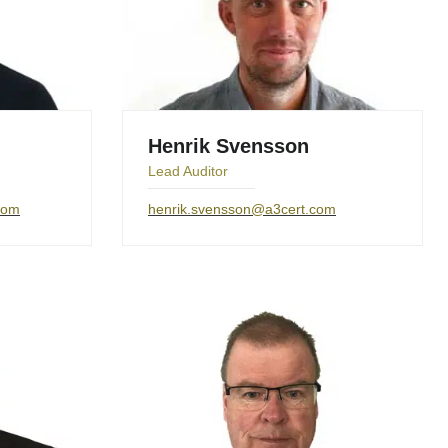
n
Henrik Svensson
Lead Auditor
com
henrik.svensson@a3cert.com