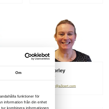
Anne Morley
Om
Lead Auditor
anne.morley@a3cert.com
andahålla funktioner för
n information från din enhet
 tur kombinera informationen