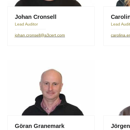
Johan Cronsell
Caroli
Lead Auditor
Lead Audi
johan.cronsell@a3cert.com
carolina.
Göran Granemark
Jörge