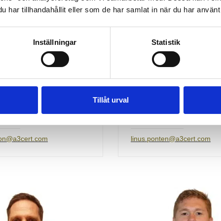
har tillhandahållit eller som de har samlat in när du har använt 
Inställningar
Statistik
Tillåt urval
Nilsson
Linus Pontén
tor
Lead Auditor
sson@a3cert.com
linus.ponten@a3cert.com