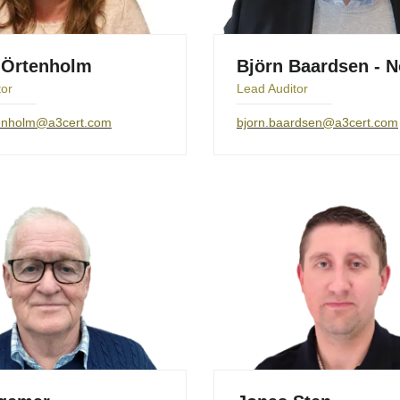
 Örtenholm
Björn Baardsen - 
tor
Lead Auditor
tenholm@a3cert.com
bjorn.baardsen@a3cert.com