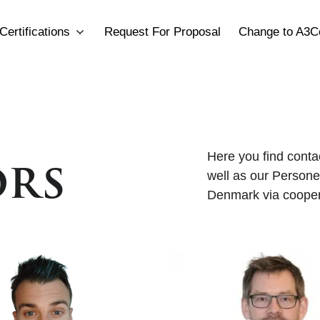
Certifications
Request For Proposal
Change to A3C
ors
Here you find conta
well as our Personel
Denmark via cooper