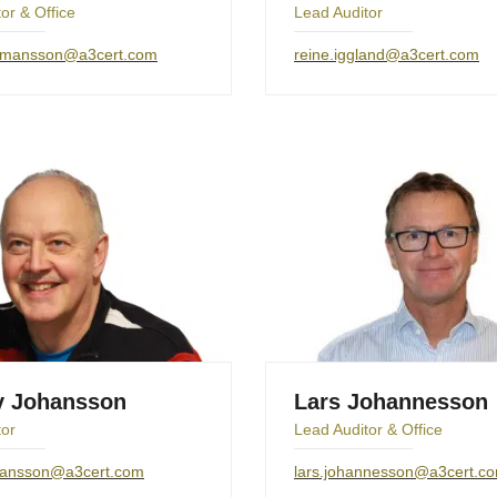
or & Office
Lead Auditor
ermansson@a3cert.com
reine.iggland@a3cert.com
 Johansson
Lars Johannesson
tor
Lead Auditor & Office
hansson@a3cert.com
lars.johannesson@a3cert.c