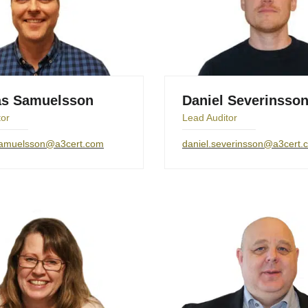
as Samuelsson
Daniel Severinsso
tor
Lead Auditor
samuelsson@a3cert.com
daniel.severinsson@a3cert.