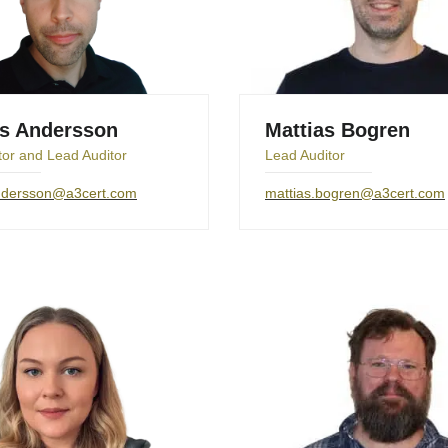
s Andersson
Mattias Bogren
tor and Lead Auditor
Lead Auditor
ndersson@a3cert.com
mattias.bogren@a3cert.com