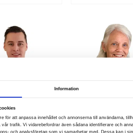
k Larsson
Kerstin Larsson
Information
 Auditor
Lead Auditor & Office Mgr
arsson@a3cert.com
kerstin.larsson@a3cert.com
cookies
e för att anpassa innehållet och annonserna till användarna, tillh
vår trafik. Vi vidarebefordrar även sådana identifierare och anna
nnons- och analysföretag som vi samarbetar med. Dessa kan i sin