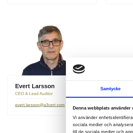
Evert Larsson
Fredri
Samtycke
CEO & Lead Auditor
VP & Lead
evert.larsson@a3cert.com
fredrik.l
Denna webbplats använder 
Vi använder enhetsidentifierar
sociala medier och analysera 
till de sociala medier och a