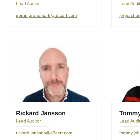
Lead Auditor
Lead Audit
goran.granemark@a3cert.com
jorgen.h
Rickard Jansson
Tommy
Lead Auditor
Lead Audi
rickard.jansson@a3cert.com
tommy.jo