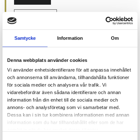
Kontakt oss
Samtycke
Information
Om
Denna webbplats använder cookies
Vi använder enhetsidentifierare för att anpassa innehållet
Følg oss
och annonserna till användarna, tillhandahålla funktioner
för sociala medier och analysera vår trafik. Vi
vidarebefordrar även sådana identifierare och annan
Tilbud
information från din enhet till de sociala medier och
annons- och analysföretag som vi samarbetar med.
Endre til A3CERT
Dessa kan i sin tur kombinera informationen med annan
information som du har tillhandahållit eller som de har
samlat in när du har använt deras tjänster.
Kontakt oss
Samtyckesval