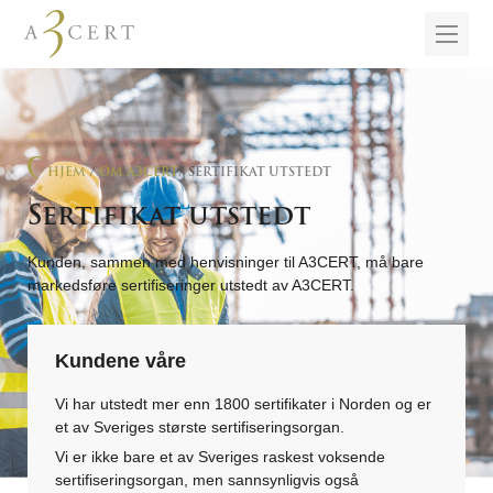
HJEM
/
OM A3CERT
/ SERTIFIKAT UTSTEDT
Sertifikat utstedt
Kunden, sammen med henvisninger til A3CERT, må bare
markedsføre sertifiseringer utstedt av A3CERT.
Kundene våre
Vi har utstedt mer enn 1800 sertifikater i Norden og er
et av Sveriges største sertifiseringsorgan.
Vi er ikke bare et av Sveriges raskest voksende
sertifiseringsorgan, men sannsynligvis også