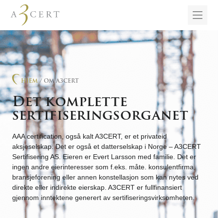
HJEM
/ OM A3CERT
Det komplette
sertifiseringsorganet
AAA certification, også kalt A3CERT, er et privateid
aksjeselskap. Det er også et datterselskap i Norge – A3CERT
Sertifisering AS. Eieren er Evert Larsson med familie. Det er
ingen andre eierinteresser som f.eks. måte. konsulentfirma,
bransjeforening eller annen konstellasjon som kan nytes ved
direkte eller indirekte eierskap. A3CERT er fullfinansiert
gjennom inntektene generert av sertifiseringsvirksomheten.