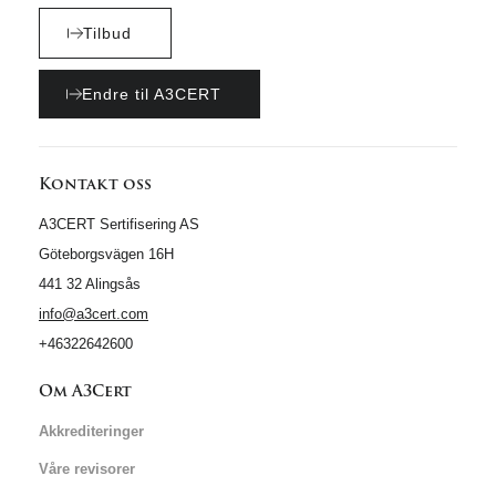
Tilbud
Endre til A3CERT
Kontakt oss
A3CERT Sertifisering AS
Göteborgsvägen 16H
441 32 Alingsås
info@a3cert.com
+46322642600
Om A3Cert
Akkrediteringer
Våre revisorer