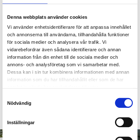
Denna webbplats använder cookies
HABILITETSPOLITIKK
Vi använder enhetsidentifierare för att anpassa innehållet
UPARTISKHET -
och annonserna till användarna, tillhandahålla funktioner
UAVHENGIGHET
för sociala medier och analysera vår trafik. Vi
vidarebefordrar även sådana identifierare och annan
A3CERTs ledelse forstår og forplikter seg til å overholde kravene til
information från din enhet till de sociala medier och
integritet, uavhengighet og upartiskhet som kreves i rollen som
annons- och analysföretag som vi samarbetar med.
akkreditert sertifiseringsorgan.
Dessa kan i sin tur kombinera informationen med annan
Gjennom objektivitet, upartiskhet og uavhengighet på alle nivåer
innen A3CERT opprettholder vi troverdigheten til utstedte sertifikater.
information som du har tillhandahållit eller som de har
samlat in när du har använt deras tjänster.
A3CERT har prosedyrer og etiske retningslinjer for å sikre at alle
aktiviteter innenfor A3CERT utføres på en upartisk og uavhengig
Samtyckesval
måte.
Nödvändig
Kommersielle, økonomiske eller andre pressmidler skal ikke tillates
å påvirke habilitet.
Inställningar