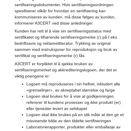
sertifiseringsdokumenter. Hvis sertifiseringsordningen
spesifiserer vilkår for hvordan en sertifisering kan
kommuniseres av kunden, må disse følges av kunden,
informerer A3CERT ved disse anledninger.
Kunden har rett til å vise sin sertifiseringsstatus med
sertifikatet og tilhørende sertifiseringsmerke (r) på f.eks.
bedriftsavis og reklamelitteratur. Trykking av original
sammen med instruksjoner for reproduksjon og bruk av
sertifikat og sertifiseringsmerke (r) fås.
A3CERT er forpliktet til å sjekke bruken av
sertifiseringsmerket og akkrediteringslogoen, der det er
viktig poengene er:
Logoen må reproduseres i sin helhet, inkludert alle
«grenselinjer», av akseptabel størrelse og farge
Logoen skal brukes for å vise at godkjenningen
refererer til kundens prosesser og ikke produkt (er)
eller tjenester levert av selskapet
Logoen skal ikke brukes på en slik måte at den gir et
misvisende bilde av den tildelte sertifiseringen
Laboratorierapporter, produkter eller emballasje av