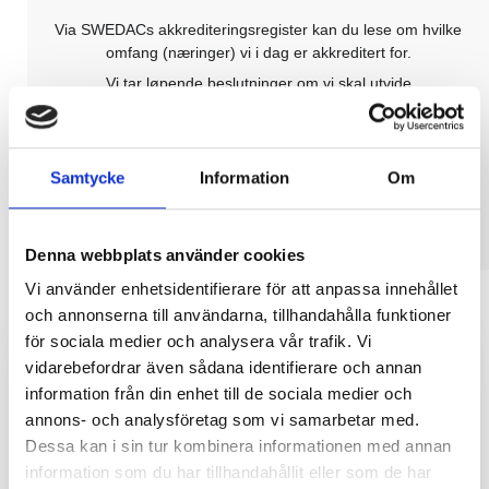
Via SWEDACs akkrediteringsregister kan du lese om hvilke
omfang (næringer) vi i dag er akkreditert for.
Vi tar løpende beslutninger om vi skal utvide
akkrediteringen vår med flere bransjeområder. Derfor
ønsker vi velkommen til å kontakte oss selv om akkurat ditt
område mangler fra den gjeldende listen.
Samtycke
Information
Om
Tilbud
Denna webbplats använder cookies
Vi använder enhetsidentifierare för att anpassa innehållet
och annonserna till användarna, tillhandahålla funktioner
Velg den rette
för sociala medier och analysera vår trafik. Vi
sertifiseringsorgan
vidarebefordrar även sådana identifierare och annan
– Endre till A3cert
information från din enhet till de sociala medier och
annons- och analysföretag som vi samarbetar med.
Med A3CERT blir sertifiseringen enkel og lønnsom. Når du
Dessa kan i sin tur kombinera informationen med annan
kontakter oss får du alltid svar på dine spørsmål. Vi tilbyr
kompetent og effektiv hjelp med sertifisering, uavhengig av
information som du har tillhandahållit eller som de har