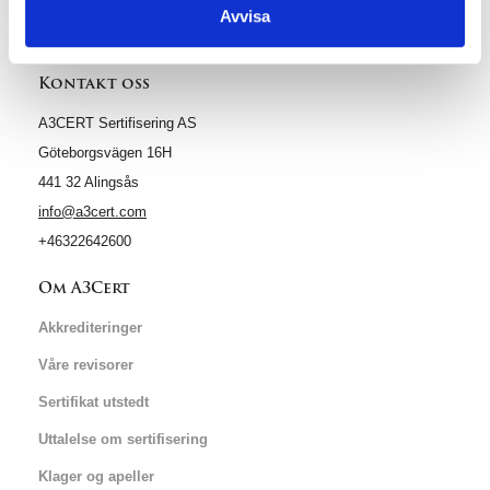
Avvisa
Kontakt oss
A3CERT Sertifisering AS
Göteborgsvägen 16H
441 32 Alingsås
info@a3cert.com
+46322642600
Om A3Cert
Akkrediteringer
Våre revisorer
Sertifikat utstedt
Uttalelse om sertifisering
Klager og apeller