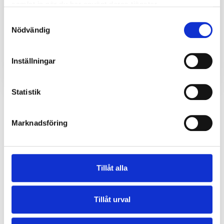
bransje, type virksomhet og hvor i sertifiseringssyklusen du
samlat in när du har använt deras tjänster.
befinner deg nå.
Kontakt oss
for et tilbud og mer informasjon.
Samtyckesval
Nödvändig
Tilbud
Inställningar
Kontakt oss
Statistik
Marknadsföring
Følg oss
Tillåt alla
Tilbud
Tillåt urval
Endre til A3CERT