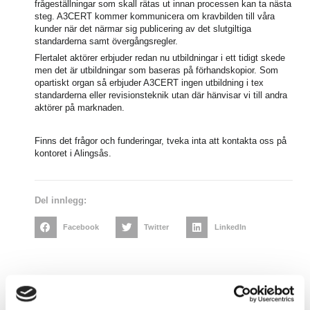
frågeställningar som skall rätas ut innan processen kan ta nästa
steg. A3CERT kommer kommunicera om kravbilden till våra
kunder när det närmar sig publicering av det slutgiltiga
standarderna samt övergångsregler.
Flertalet aktörer erbjuder redan nu utbildningar i ett tidigt skede
men det är utbildningar som baseras på förhandskopior. Som
opartiskt organ så erbjuder A3CERT ingen utbildning i tex
standarderna eller revisionsteknik utan där hänvisar vi till andra
aktörer på marknaden.
Finns det frågor och funderingar, tveka inta att kontakta oss på
kontoret i Alingsås.
Del innlegg:
Facebook
Twitter
LinkedIn