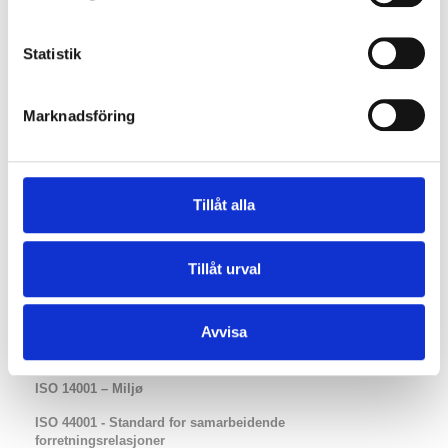
Om A3Cert
Akkrediteringer
Statistik
Våre revisorer
Sertifikat utstedt
Marknadsföring
Uttalelse om sertifisering
Klager og apeller
Tillåt alla
Nyheter
Personvernerklæring
Tillåt urval
Sertifisering
Sertifiseringsprocess
Avvisa
ISO 9001 - Kvalitet
ISO 14001 – Miljø
ISO 44001 - Standard for samarbeidende
forretningsrelasjoner