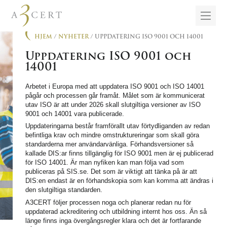
HJEM
/
NYHETER
/ UPPDATERING ISO 9001 OCH 14001
Uppdatering ISO 9001 och
14001
Arbetet i Europa med att uppdatera ISO 9001 och ISO 14001
pågår och processen går framåt. Målet som är kommunicerat
utav ISO är att under 2026 skall slutgiltiga versioner av ISO
9001 och 14001 vara publicerade.
Uppdateringarna består framförallt utav förtydliganden av redan
befintliga krav och mindre omstruktureringar som skall göra
standarderna mer användarvänliga. Förhandsversioner så
kallade DIS:ar finns tillgänglig för ISO 9001 men är ej publicerad
för ISO 14001. Är man nyfiken kan man följa vad som
publiceras på SIS.se. Det som är viktigt att tänka på är att
DIS:en endast är en förhandskopia som kan komma att ändras i
den slutgiltiga standarden.
A3CERT följer processen noga och planerar redan nu för
uppdaterad ackreditering och utbildning internt hos oss. Än så
länge finns inga övergångsregler klara och det är fortfarande