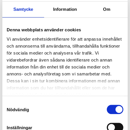
Samtycke
Information
Om
Følg oss
Denna webbplats använder cookies
Tilbud
Vi använder enhetsidentifierare för att anpassa innehållet
och annonserna till användarna, tillhandahålla funktioner
Endre til A3CERT
för sociala medier och analysera vår trafik. Vi
vidarebefordrar även sådana identifierare och annan
information från din enhet till de sociala medier och
annons- och analysföretag som vi samarbetar med.
Kontakt oss
Dessa kan i sin tur kombinera informationen med annan
A3CERT Sertifisering AS
information som du har tillhandahållit eller som de har
samlat in när du har använt deras tjänster.
Göteborgsvägen 16H
441 32 Alingsås
Samtyckesval
Nödvändig
info@a3cert.com
+46322642600
Inställningar