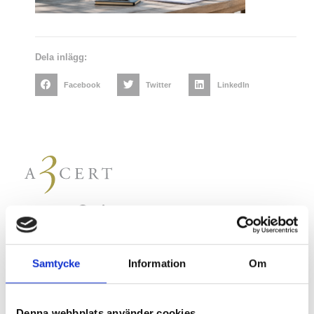
Dela inlägg:
Facebook
Twitter
LinkedIn
Följ oss
Offertförfrågan
Samtycke
Information
Om
Byt till A3Cert
Denna webbplats använder cookies