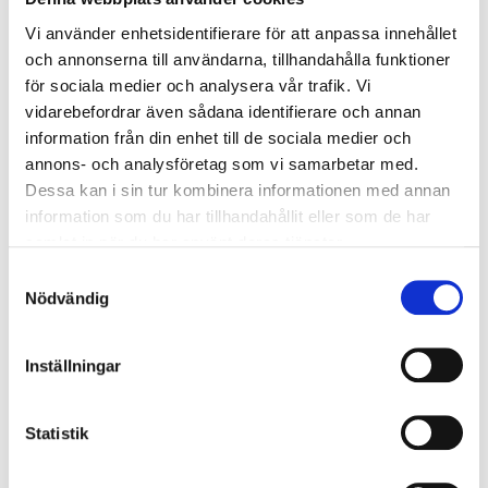
Vi använder enhetsidentifierare för att anpassa innehållet
Kontakta oss
och annonserna till användarna, tillhandahålla funktioner
för sociala medier och analysera vår trafik. Vi
AAA Certification AB
vidarebefordrar även sådana identifierare och annan
Göteborgsvägen 16H
information från din enhet till de sociala medier och
441 32 Alingsås
annons- och analysföretag som vi samarbetar med.
+46 (0) 322 642 600
Dessa kan i sin tur kombinera informationen med annan
information som du har tillhandahållit eller som de har
info@a3cert.com
samlat in när du har använt deras tjänster.
Om A3Cert
Samtyckesval
Nödvändig
Ackrediteringar
Våra revisorer
Inställningar
Utfärdade certifikat
Uttalande om certifiering
Statistik
Klagomål och överklaganden