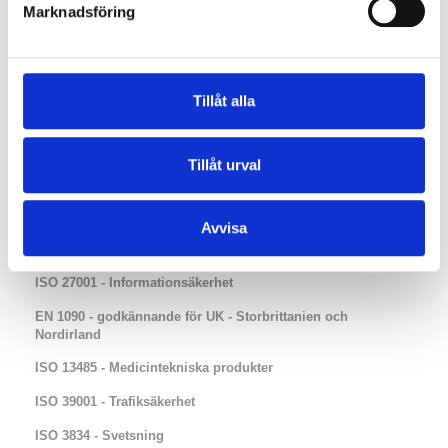
Aktuellt
Marknadsföring
Integritetspolicy
Certifiering
Tillåt alla
Certifieringsprocessen
ISO 9001 - Kvalitet
Tillåt urval
ISO 14001 - Miljö
ISO 44001 - Standard för affärsrelationer i samverkan
Avvisa
ISO 45001- Arbetsmiljö
ISO 27001 - Informationsäkerhet
EN 1090 - godkännande för UK - Storbrittanien och
Nordirland​​
ISO 13485 - Medicintekniska produkter
ISO 39001 - Trafiksäkerhet
ISO 3834 - Svetsning