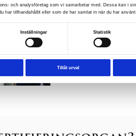
Fördelar med att saml
nnons- och analysföretag som vi samarbetar med. Dessa kan i sin
har tillhandahållit eller som de har samlat in när du har använt 
Kostnadseffektiv och samo
En kontaktperson för alla ce
Inställningar
Statistik
Mindre administration
Tillåt urval