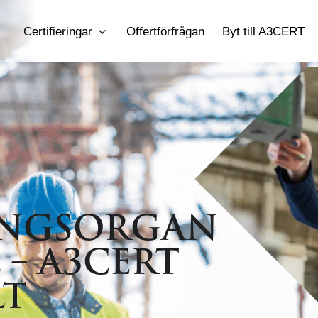
Certifieringar
Offertförfrågan
Byt till A3CERT
ISO 13485
– Medicintekniska produkter
E
ISO 39001
– Trafiksäkerhet
I
ade för UK &
EN 16034
– CE-Märkning av dörrar, portar
I
& fönster
s
 Center
ISO 45001
– Arbetsmiljö
E
v
ISO 27001
– Informationssäkerhet
B
RINGSORGAN
enhet
g inom Ballast
ISO 22301
– Kontinuitetshantering
I
– A3CERT
LT