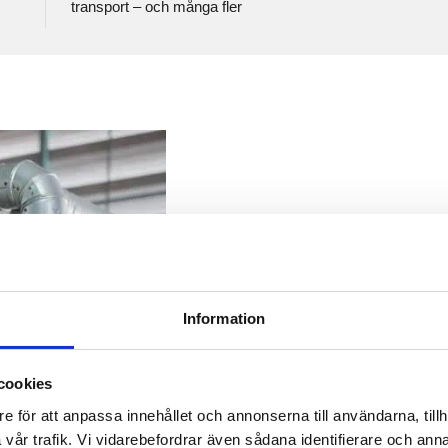
transport – och många fler
A3CERT - Det kom
Information
När ni samlar alla era certif
kan samordnas, kontakten bli
cookies
e för att anpassa innehållet och annonserna till användarna, tillh
vår trafik. Vi vidarebefordrar även sådana identifierare och anna