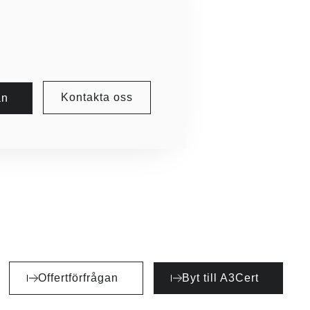
Kontakta oss
an
Offertförfrågan
Byt till A3Cert