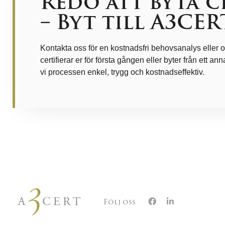
Redo att byta 
– Byt till A3CER
Kontakta oss för en kostnadsfri behovsanalys eller of
certifierar er för första gången eller byter från ett an
vi processen enkel, trygg och kostnadseffektiv.
Följ oss