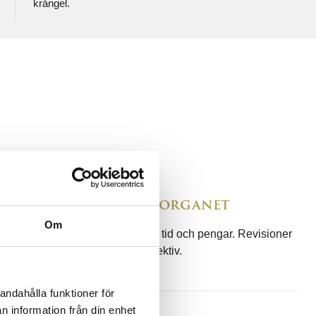
krångel.
pletta certifieringsorganet
Om
ikat hos A3CERT – sparar ni både tid och pengar. Revisioner
r enklare och processen mer effektiv.
andahålla funktioner för
n information från din enhet