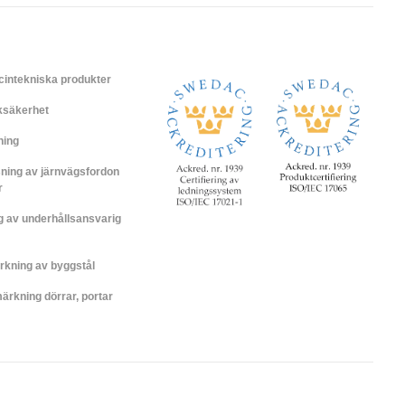
cintekniska produkter
iksäkerhet
ning
ning av järnvägsfordon
r
ng av underhållsansvarig
rkning av byggstål
rkning dörrar, portar