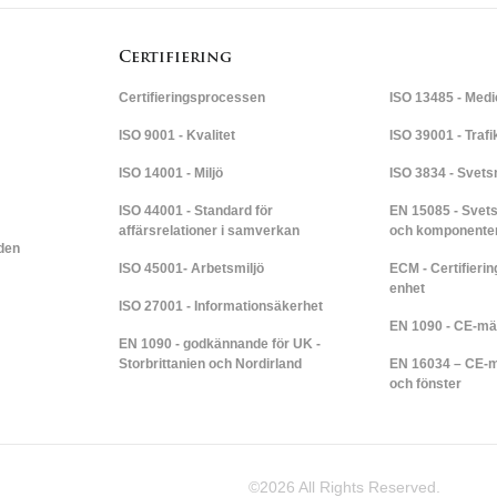
Certifiering
Certifieringsprocessen
ISO 13485 - Medi
ISO 9001 - Kvalitet
ISO 39001 - Traf
ISO 14001 - Miljö
ISO 3834 - Svets
ISO 44001 - Standard för
EN 15085 - Svets
affärsrelationer i samverkan
och komponente
den
ISO 45001- Arbetsmiljö
ECM - Certifieri
enhet
ISO 27001 - Informationsäkerhet
EN 1090 - CE-mä
EN 1090 - godkännande för UK -
Storbrittanien och Nordirland​​
EN 16034 – CE-mä
och fönster​​
©2026 All Rights Reserved.