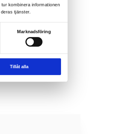
a certifikat hos oss:
 tur kombinera informationen
deras tjänster.
rdnad revision
rtifieringar
Marknadsföring
Tillåt alla