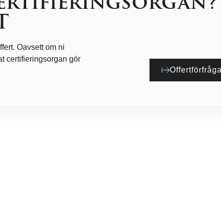
certifieringsorgan?
T
fert. Oavsett om ni
nat certifieringsorgan gör
Offertförfråg