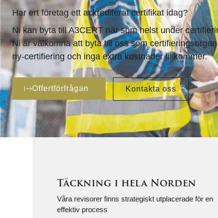
Har ert företag ett ackrediterat certifikat idag?
Ni kan byta till A3CERT när som helst under certifier
Ni är välkomna att byta till oss som certifieringsorgan
ny-certifiering och inga extra kostnader tillkommer.
Offertförfrågan
Kontakta oss
Täckning i hela Norden
Våra revisorer finns strategiskt utplacerade för en
effektiv process