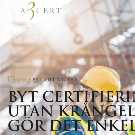
ISO 9001
– Kvalitet
ISO 14001
– Miljö
EN 1090-1
– Godkänn
Nordirland
ISO 18295
– Contact
HEM
/ BYT TILL A3CERT
ECM
– Certifiering a
BYT CERTIFIE
underhållsansvarig 
Ballast
– Certifierin
UTAN KRÅNGEL 
GÖR DET ENKE