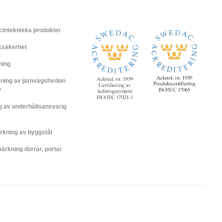
cintekniska produkter
iksäkerhet
ning
ning av järnvägsfordon
r
ng av underhållsansvarig
rkning av byggstål
rkning dörrar, portar