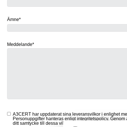
Ämne
*
Meddelande
*
Samtycke
*
A3CERT har uppdaterat sina leveransvilkor i enlighet m
Personuppgifter hanteras enligt
integritetspolicy.
Genom at
ditt samtycke till dessa villkor.
*