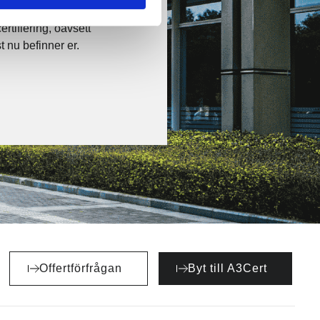
ktar oss får du alltid svar
rtifiering, oavsett
t nu befinner er.
Offertförfrågan
Byt till A3Cert