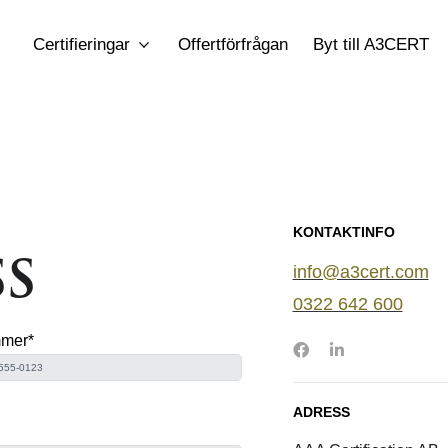
Certifieringar
Offertförfrågan
Byt till A3CERT
ISO 13485
– Medicintekniska produkter
E
ISO 39001
– Trafiksäkerhet
I
ade för UK &
EN 16034
– CE-Märkning av dörrar, portar
I
& fönster
s
KONTAKTINFO​
s
 Center
ISO 45001
– Arbetsmiljö
E
info@a3cert.com​​
v
ISO 27001
– Informationssäkerhet
B
enhet
0322 642 600​​
g inom Ballast
ISO 22301
– Kontinuitetshantering
I
mmer
*
ADRESS