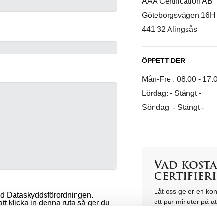
AAA Certification AB​
Göteborgsvägen 16H​
441 32 Alingsås​
ÖPPETTIDER
Mån-Fre : 08.00 - 17.
Lördag: - Stängt -
Söndag: - Stängt -
Vad kosta
certifier
Låt oss ge er en konk
ed Dataskyddsförordningen.
ett par minuter på att
t klicka in denna ruta så ger du
i webformuläret neda