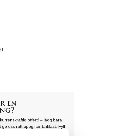
00
r en
ing?
urrenskraftig offert! – lägg bara
 ge oss rätt uppgifter Enklast: Fyll
n – så gott ni kan.