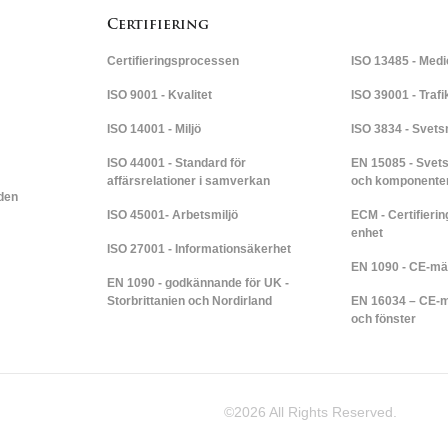
Certifiering
Certifieringsprocessen
ISO 13485 - Medi
ISO 9001 - Kvalitet
ISO 39001 - Traf
ISO 14001 - Miljö
ISO 3834 - Svets
ISO 44001 - Standard för
EN 15085 - Svets
affärsrelationer i samverkan
och komponente
den
ISO 45001- Arbetsmiljö
ECM - Certifieri
enhet
ISO 27001 - Informationsäkerhet
EN 1090 - CE-mä
EN 1090 - godkännande för UK -
Storbrittanien och Nordirland​​
EN 16034 – CE-mä
och fönster​​
©2026 All Rights Reserved.