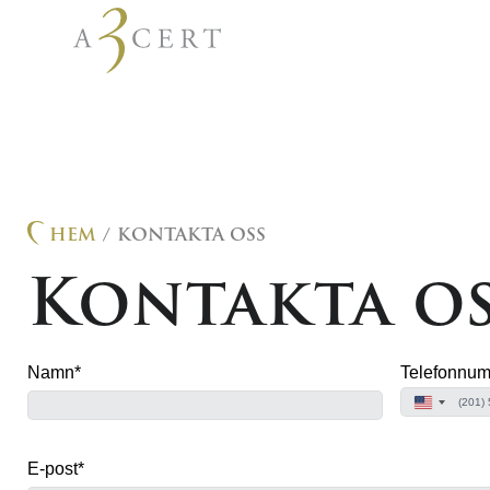
ISO 9001
– Kvalitet
ISO 14001
– Miljö
EN 1090-1
– Godkänn
Nordirland
HEM
/ KONTAKTA OSS
Kontakta os
ISO 18295
– Contact
ECM
– Certifiering a
underhållsansvarig 
Ballast
– Certifierin
Namn
*
Telefonnu
USA +1
E-post
*