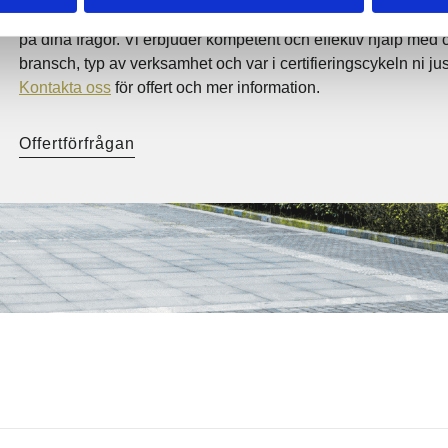
Med A3CERT blir certifiering enkelt och lönsamt. När du konta
på dina frågor. Vi erbjuder kompetent och effektiv hjälp med ce
bransch, typ av verksamhet och var i certifieringscykeln ni jus
Kontakta oss
för offert och mer information.
Offertförfrågan