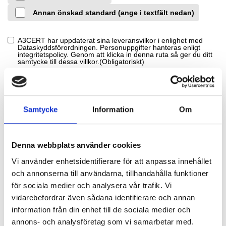
Annan önskad standard (ange i textfält nedan)
A3CERT har uppdaterat sina leveransvilkor i enlighet med
GDPR-
Dataskyddsförordningen. Personuppgifter hanteras enligt
Avtal
(Obligatoriskt)
integritetspolicy.
Genom att klicka in denna ruta så ger du ditt
samtycke till dessa villkor.
(Obligatoriskt)
Samtycke
Information
Om
Har du några frågor?
Denna webbplats använder cookies
Har ni några andra frågor kring revision och certifiering så
Vi använder enhetsidentifierare för att anpassa innehållet
tveka inte att kontakta oss genom att klicka på knappen
och annonserna till användarna, tillhandahålla funktioner
ndean.
för sociala medier och analysera vår trafik. Vi
vidarebefordrar även sådana identifierare och annan
Kontakta oss
information från din enhet till de sociala medier och
annons- och analysföretag som vi samarbetar med.