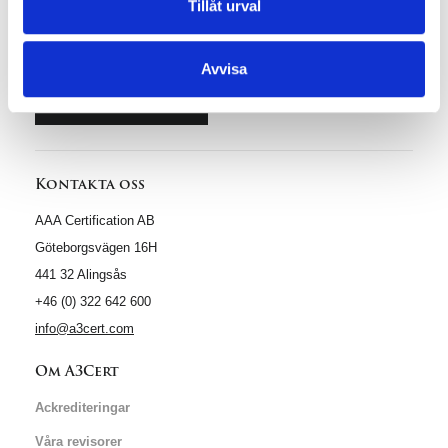
Tillåt urval
Offertförfrågan
Avvisa
Byt till A3Cert
Kontakta oss
AAA Certification AB
Göteborgsvägen 16H
441 32 Alingsås
+46 (0) 322 642 600
info@a3cert.com
Om A3Cert
Ackrediteringar
Våra revisorer