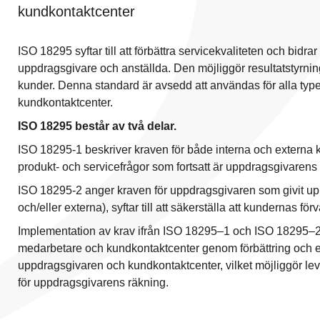
kundkontaktcenter
ISO 18295 syftar till att förbättra servicekvaliteten och bidrar t
uppdragsgivare och anställda. Den möjliggör resultatstyrni
kunder. Denna standard är avsedd att användas för alla type
kundkontaktcenter.
ISO 18295 består av två delar.
ISO 18295-1 beskriver kraven för både interna och externa
produkt- och servicefrågor som fortsatt är uppdragsgivarens
ISO 18295-2 anger kraven för uppdragsgivaren som givit uppd
och/eller externa), syftar till att säkerställa att kundernas för
Implementation av krav ifrån ISO 18295–1 och ISO 18295–2
medarbetare och kundkontaktcenter genom förbättring och ef
uppdragsgivaren och kundkontaktcenter, vilket möjliggör le
för uppdragsgivarens räkning.