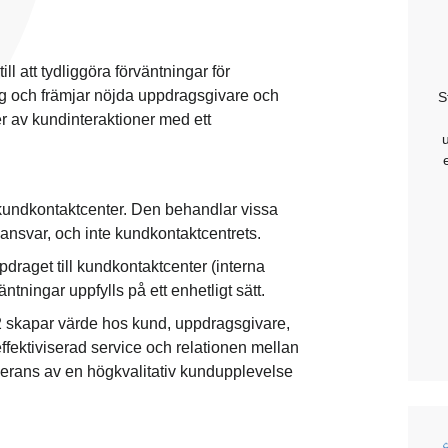
ill att tydliggöra förväntningar för
ng och främjar nöjda uppdragsgivare och
S
r av kundinteraktioner med ett
 kundkontaktcenter. Den behandlar vissa
 ansvar, och inte kundkontaktcentrets.
raget till kundkontaktcenter (interna
väntningar uppfylls på ett enhetligt sätt.
 skapar värde hos kund, uppdragsgivare,
fektiviserad service och relationen mellan
verans av en högkvalitativ kundupplevelse