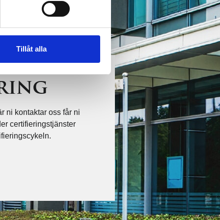
Tillåt alla
ering
ni kontaktar oss får ni
r certifieringstjänster
ifieringscykeln.