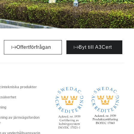
Offertförfrågan
Byt till A3Cert
cintekniska produkter
iksäkerhet
ning
ning av järnvägsfordon
r
ng av underhållsansvarig