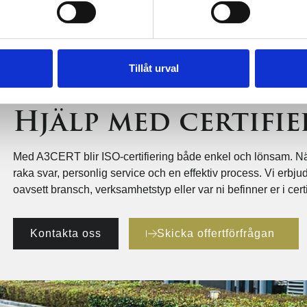
Tillåt urval
Hjälp med certifi
Med A3CERT blir ISO-certifiering både enkel och lönsam. När 
raka svar, personlig service och en effektiv process. Vi erbjude
oavsett bransch, verksamhetstyp eller var ni befinner er i cert
Kontakta oss
Skicka offertförfrågan