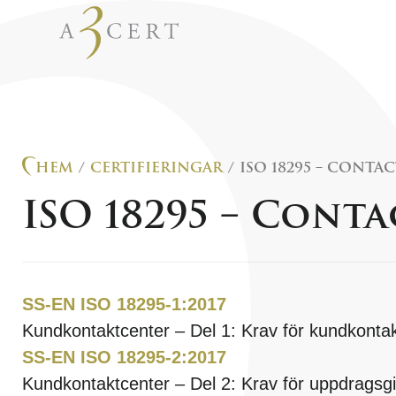
ISO 9001
– Kvalitet
ISO 14001
– Miljö
HEM
/
CERTIFIERINGAR
/ ISO 18295 – CONTA
EN 1090-1
– Godkänn
Nordirland
ISO 18295 – Cont
ISO 18295
– Contact
ECM
– Certifiering a
underhållsansvarig 
Ballast
– Certifierin
SS-EN ISO 18295-1:2017
Kundkontaktcenter – Del 1: Krav för kundkonta
SS-EN ISO 18295-2:2017
Kundkontaktcenter – Del 2: Krav för uppdragsgi