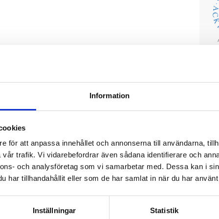
O
Information
Ni
om
är
cookies
Vi
e för att anpassa innehållet och annonserna till användarna, tillh
ac
Dä
vår trafik. Vi vidarebefordrar även sådana identifierare och anna
om
nnons- och analysföretag som vi samarbetar med. Dessa kan i sin
fö
har tillhandahållit eller som de har samlat in när du har använt 
Inställningar
Statistik