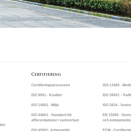
Certifiering
Certifieringsprocessen
ISO 13485 - Medi
ISO 9001 - Kvalitet
ISO 39001 - Traf
ISO 14001 - Miljö
ISO 3834 - Svets
ISO 44001 - Standard för
EN 15085 - Svets
affärsrelationer i samverkan
och komponente
den
ISO 45001- Arbetsmiljö
ECM - Certifieri