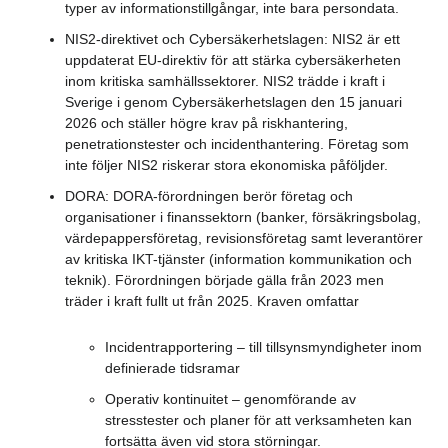
typer av informationstillgångar, inte bara persondata.
NIS2-direktivet och Cybersäkerhetslagen: NIS2 är ett
uppdaterat EU-direktiv för att stärka cybersäkerheten
inom kritiska samhällssektorer. NIS2 trädde i kraft i
Sverige i genom Cybersäkerhetslagen den 15 januari
2026 och ställer högre krav på riskhantering,
penetrationstester och incidenthantering. Företag som
inte följer NIS2 riskerar stora ekonomiska påföljder.
DORA: DORA-förordningen berör företag och
organisationer i finanssektorn (banker, försäkringsbolag,
värdepappersföretag, revisionsföretag samt leverantörer
av kritiska IKT-tjänster (information kommunikation och
teknik). Förordningen började gälla från 2023 men
träder i kraft fullt ut från 2025. Kraven omfattar
Incidentrapportering – till tillsynsmyndigheter inom
definierade tidsramar
Operativ kontinuitet – genomförande av
stresstester och planer för att verksamheten kan
fortsätta även vid stora störningar.