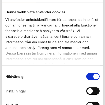
sjukvård. Att certifiera ert företag enligt ISO 27001 ger er en
stark grund för att följa de krav som ställs i NIS2 och andra
Denna webbplats använder cookies
relevanta lagar.
Vi använder enhetsidentifierare för att anpassa innehållet
Vill ni veta mer om ISO 27001?
och annonserna till användarna, tillhandahålla funktioner
för sociala medier och analysera vår trafik. Vi
För att komma igång med informationssäkerhet enligt ISO
vidarebefordrar även sådana identifierare och annan
27001 rekommenderar vi att ni köper ett exemplar av
information från din enhet till de sociala medier och
standarden på
www.sis.se
och/eller deltar i en utbildning i
standarden.
annons- och analysföretag som vi samarbetar med.
Dessa kan i sin tur kombinera informationen med annan
Har ni frågor eller vill ha en offert? Kontakta oss gärna så
hjälper vi er vidare!
information som du har tillhandahållit eller som de har
samlat in när du har använt deras tjänster.
Samtyckesval
Nödvändig
Inställningar