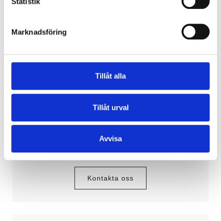
Statistik
Marknadsföring
ISO 27001 – Informationssäkerhet
Ett ledningssystem för informationssäkerhet ger er en
trygghet att ni identifierat känslig information och
kontinuerligt säkrar att den är fortsatt skyddad.
Tillåt alla
Arbetssättet omfattar personal, processer och IT
system genom en riskhanteringsprocess.
Metodiken hjälper företag av alla storlekar att skydda
Tillåt urval
sina viktiga data.
Avvisa
Offertförfrågan
Kontakta oss