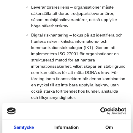
Leverantörsresiliens – organisationer måste
säkerställa att deras tredjepartsleverantörer,
såsom molntjänstleverantörer, också uppfyller
höga säkerhetskrav.
Digital riskhantering – fokus på att identifiera och
hantera risker i kritiska informations- och
kommunikationsteknologier (IKT). Genom att
implementera ISO 27001 får organisationer en
strukturerad metod för att hantera
informationssäkerhet, vilket skapar en stabil grund
som kan utökas för att möta DORA:s krav. För
företag inom finanssektorn blir denna kombination
en nyckel till att inte bara uppfylla lagkrav, utan
också stärka förtroendet hos kunder, anställda
och tillsynsmyndigheter.
ISO 27001 och NIS2 – Vad är skillnaden?
Medan ISO 27001 är tillämpbar på alla organisationer oavsett
storlek eller bransch, är NIS2 specifikt inriktat på samhällsviktig
Samtycke
Information
Om
verksamhet, såsom t ex energi, transport samt hälso- och