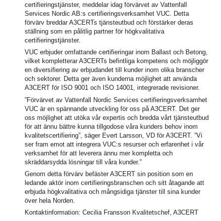
certifieringstjänster, meddelar idag förvärvet av Vattenfall
Services Nordic AB:s certifieringsverksamhet VUC. Detta
förvärv breddar A3CERTs tjänsteutbud och förstärker deras
ställning som en pålitlig partner för högkvalitativa
certifieringstjänster.
VUC erbjuder omfattande certifieringar inom Ballast och Betong,
vilket kompletterar A3CERTs befintliga kompetens och möjliggör
en diversifiering av erbjudandet till kunder inom olika branscher
och sektorer. Detta ger även kunderna möjlighet att använda
A3CERT för ISO 9001 och ISO 14001, integrerade revisioner.
”Förvärvet av Vattenfall Nordic Services certifieringsverksamhet
VUC är en spännande utveckling för oss på A3CERT. Det ger
oss möjlighet att utöka vår expertis och bredda vårt tjänsteutbud
för att ännu bättre kunna tillgodose våra kunders behov inom
kvalitetscertifiering”, säger Evert Larsson, VD för A3CERT. ”Vi
ser fram emot att integrera VUC:s resurser och erfarenhet i vår
verksamhet för att leverera ännu mer kompletta och
skräddarsydda lösningar till våra kunder.”
Genom detta förvärv befäster A3CERT sin position som en
ledande aktör inom certifieringsbranschen och sitt åtagande att
erbjuda högkvalitativa och mångsidiga tjänster till sina kunder
över hela Norden.
Kontaktinformation:
Cecilia Fransson Kvalitetschef
, A3CERT