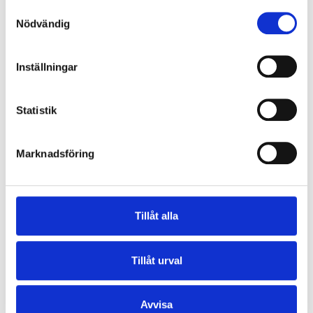
Samtyckesval
Kontakta oss
Nödvändig
AAA Certification AB
Göteborgsvägen 16H
Inställningar
441 32 Alingsås
+46 (0) 322 642 600
Statistik
info@a3cert.com
Om A3Cert
Marknadsföring
Ackrediteringar
Våra revisorer
Tillåt alla
Utfärdade certifikat
Uttalande om certifiering
Tillåt urval
Klagomål och överklaganden
Aktuellt
Avvisa