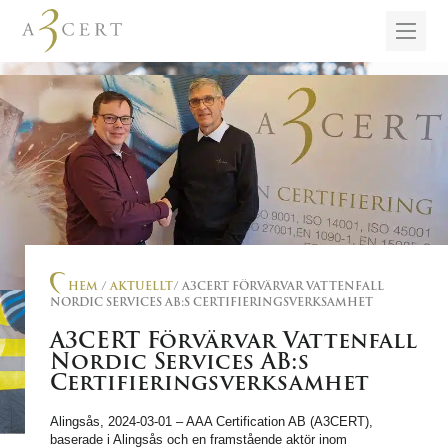
HEM
/
AKTUELLT
/ A3CERT FÖRVÄRVAR VATTENFALL
NORDIC SERVICES AB:S CERTIFIERINGSVERKSAMHET
A3CERT Förvärvar Vattenfall
Nordic Services AB:s
Certifieringsverksamhet
Alingsås, 2024-03-01 – AAA Certification AB (A3CERT),
baserade i Alingsås och en framstående aktör inom