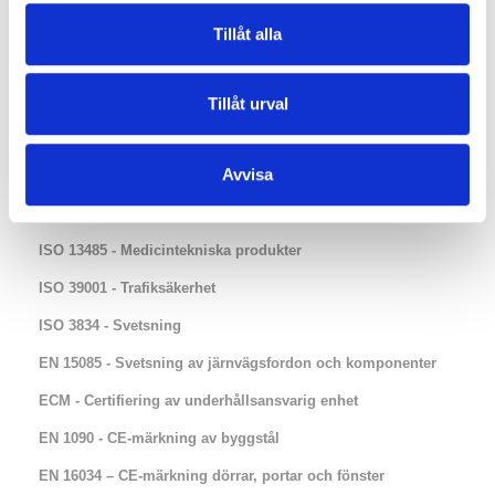
ISO 9001 - Kvalitet
Tillåt alla
ISO 14001 - Miljö
ISO 44001 - Standard för affärsrelationer i samverkan
Tillåt urval
ISO 45001- Arbetsmiljö
ISO 27001 - Informationsäkerhet
Avvisa
EN 1090 - godkännande för UK - Storbrittanien och
Nordirland​​
ISO 13485 - Medicintekniska produkter
ISO 39001 - Trafiksäkerhet
ISO 3834 - Svetsning
EN 15085 - Svetsning av järnvägsfordon och komponenter
ECM - Certifiering av underhållsansvarig enhet
EN 1090 - CE-märkning av byggstål
EN 16034 – CE-märkning dörrar, portar och fönster​​