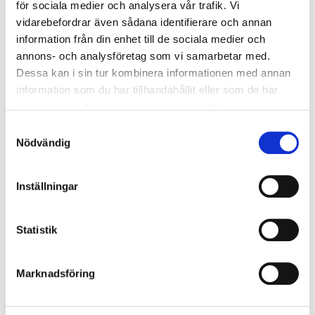
441 32 Alingsås
för sociala medier och analysera vår trafik. Vi
vidarebefordrar även sådana identifierare och annan
+46 (0) 322 642 600
information från din enhet till de sociala medier och
info@a3cert.com
annons- och analysföretag som vi samarbetar med.
Om A3Cert
Dessa kan i sin tur kombinera informationen med annan
information som du har tillhandahållit eller som de har
Ackrediteringar
samlat in när du har använt deras tjänster.
Våra revisorer
Samtyckesval
Nödvändig
Utfärdade certifikat
Uttalande om certifiering
Inställningar
Klagomål och överklaganden
Aktuellt
Statistik
Integritetspolicy
Certifiering
Marknadsföring
Certifieringsprocessen