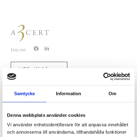
Följ oss
Offertförfrågan
Byt till A3Cert
Samtycke
Information
Om
Kontakta oss
Denna webbplats använder cookies
AAA Certification AB
Vi använder enhetsidentifierare för att anpassa innehållet
Göteborgsvägen 16H
och annonserna till användarna, tillhandahålla funktioner